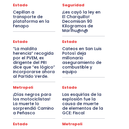
Estado
Seguridad
Cepillan a
¡Les cayó la ley en
transporte de
El Charquillo!
plataforma en la
Decomisan 90
Fenapo
Kilogramos de
Mar1hu@n@
Estado
Estado
“La maldita
Cateos en San Luis
herencia” recogida
Potosí deja
por el PVEM, ex
millonario
dirigente del PRI
aseguramiento de
dice que “es lógico”
combustible y
incorporarse ahora
equipo
al Partido Verde.
Metropoli
Estado
¡Días negros para
Las esquirlas de la
los motociclistas!
explosión fue la
La muerte lo
causa de muerte
sorprendió Camino
de elementos de la
a Peñasco
GCE: Fiscal
Estado
Metropoli