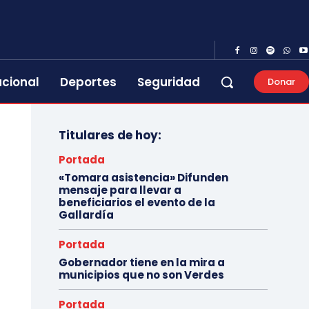
acional
Deportes
Seguridad
Donar
Titulares de hoy:
Portada
«Tomara asistencia» Difunden
mensaje para llevar a
beneficiarios el evento de la
Gallardía
Portada
Gobernador tiene en la mira a
municipios que no son Verdes
Portada