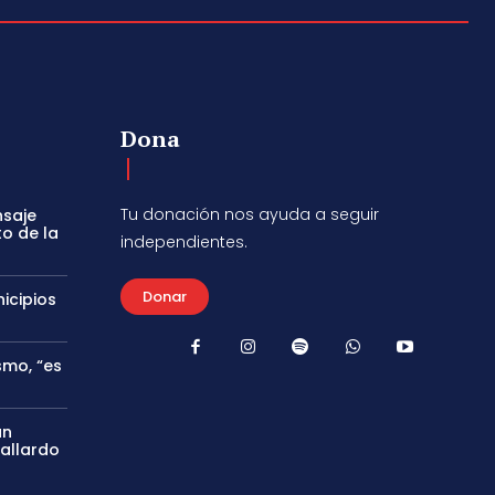
Dona
Tu donación nos ayuda a seguir
nsaje
to de la
independientes.
Donar
icipios
smo, “es
án
Gallardo