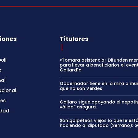
iones
Titulares
oli
«Tomara asistencia» Difunden me
para llevar a beneficiarios el even
o
Gallardía
nal
Gobernador tiene en la mira a mun
que no son Verdes
acional
tes
Gallaro sigue apoyando el nepoti
válido” asegura.
idad
Son golpeteos viejos lo que le est
haciendo al diputado (Serrano): 