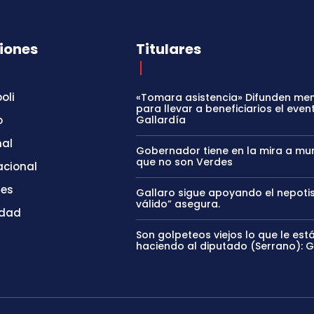
iones
Titulares
oli
«Tomara asistencia» Difunden me
para llevar a beneficiarios el even
o
Gallardía
nal
Gobernador tiene en la mira a mun
que no son Verdes
acional
tes
Gallaro sigue apoyando el nepoti
válido” asegura.
idad
Son golpeteos viejos lo que le est
haciendo al diputado (Serrano): 