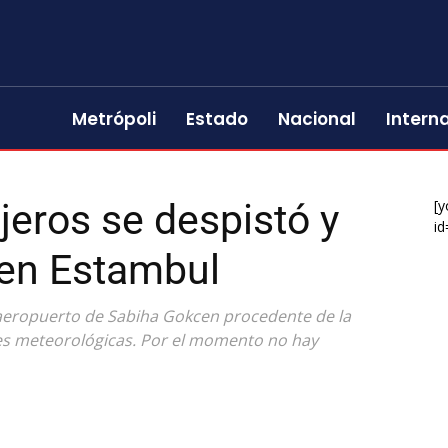
Metrópoli
Estado
Nacional
Intern
jeros se despistó y
[y
id
s en Estambul
l aeropuerto de Sabiha Gokcen procedente de la
es meteorológicas. Por el momento no hay