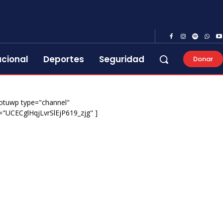
acional
Deportes
Seguridad
Donar
otuwp type="channel"
="UCECglHqjLvrSlEjP619_zjg" ]