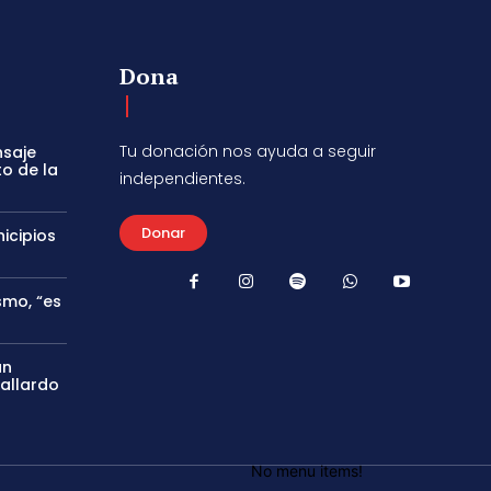
Dona
Tu donación nos ayuda a seguir
nsaje
to de la
independientes.
Donar
icipios
smo, “es
án
Gallardo
No menu items!