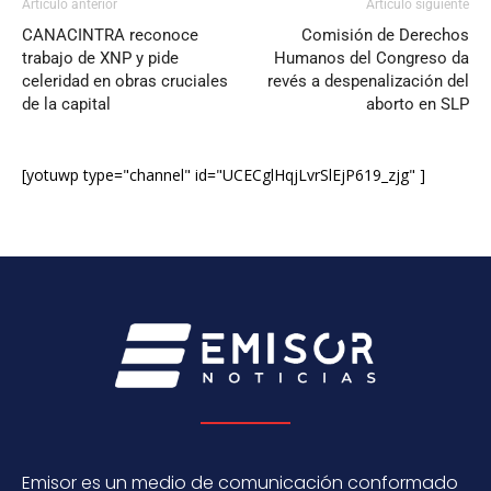
Artículo anterior
Artículo siguiente
CANACINTRA reconoce
Comisión de Derechos
trabajo de XNP y pide
Humanos del Congreso da
celeridad en obras cruciales
revés a despenalización del
de la capital
aborto en SLP
[yotuwp type="channel" id="UCECglHqjLvrSlEjP619_zjg" ]
Emisor es un medio de comunicación conformado