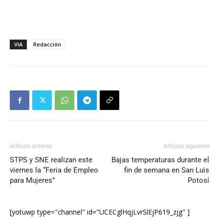
VIA
Redacción
Artículo anterior
Artículo siguiente
STPS y SNE realizan este
Bajas temperaturas durante el
viernes la “Feria de Empleo
fin de semana en San Luis
para Mujeres”
Potosí
[yotuwp type="channel" id="UCECglHqjLvrSlEjP619_zjg" ]