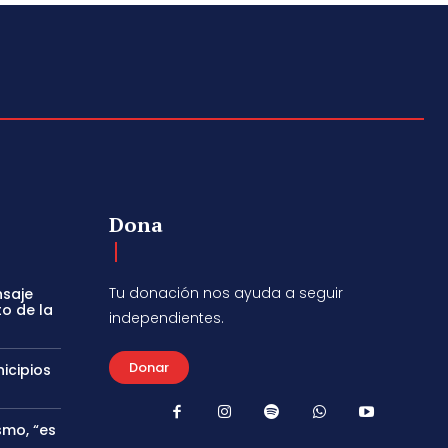
Dona
Tu donación nos ayuda a seguir
nsaje
to de la
independientes.
Donar
icipios
smo, “es