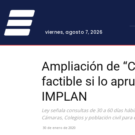
viernes, agosto 7, 2026
Ampliación de “C
factible si lo apr
IMPLAN
Ley señala consultas de 30 a 60 días hábile
Cámaras, Colegios y población civil para
30 de enero de 2020