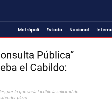
Metrópoli
Estado
Nacional
Intern
onsulta Pública”
ueba el Cabildo:
s, por lo que sería factible la solicitud de
 extender plazo