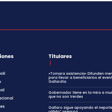
iones
Titulares
oli
«Tomara asistencia» Difunden me
para llevar a beneficiarios el even
o
Gallardía
nal
Gobernador tiene en la mira a mun
que no son Verdes
acional
tes
Gallaro sigue apoyando el nepoti
válido” asegura.