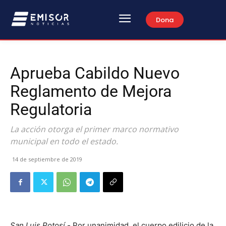
Dona
Aprueba Cabildo Nuevo
Reglamento de Mejora
Regulatoria
La acción otorga el primer marco normativo
municipal en todo el estado.
14 de septiembre de 2019
San Luis Potosí.-
Por unanimidad, el cuerpo edilicio de la