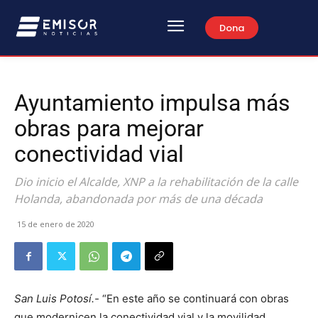
Dona
Ayuntamiento impulsa más
obras para mejorar
conectividad vial
Dio inicio el Alcalde, XNP a la rehabilitación de la calle
Holanda, abandonada por más de una década
15 de enero de 2020
San Luis Potosí.-
“En este año se continuará con obras
que modernicen la conectividad vial y la movilidad