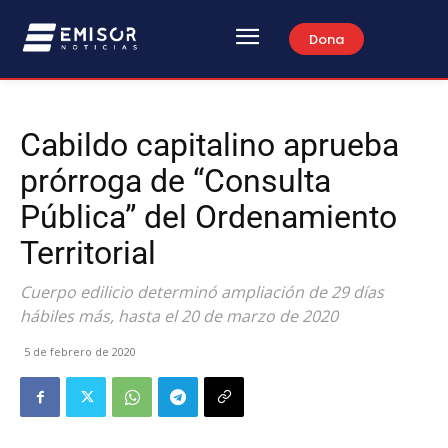
Dona
Cabildo capitalino aprueba
prórroga de “Consulta
Pública” del Ordenamiento
Territorial
Cuerpo edilicio determinó ampliación de 29 días
hábiles más, hasta el 20 de marzo de 2020
5 de febrero de 2020