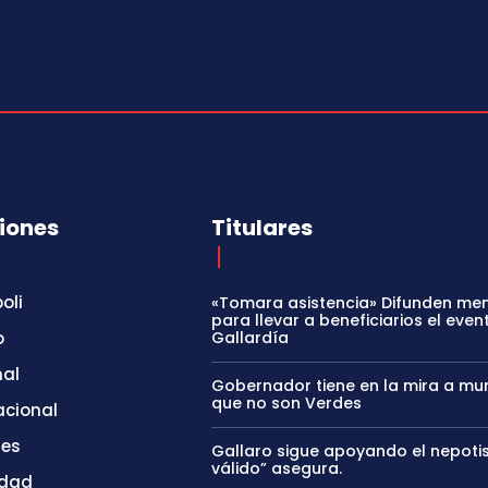
iones
Titulares
oli
«Tomara asistencia» Difunden me
para llevar a beneficiarios el even
o
Gallardía
nal
Gobernador tiene en la mira a mun
que no son Verdes
acional
tes
Gallaro sigue apoyando el nepoti
válido” asegura.
idad