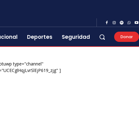
acional
Deportes
Seguridad
Donar
otuwp type="channel"
="UCECglHqjLvrSlEjP619_zjg" ]