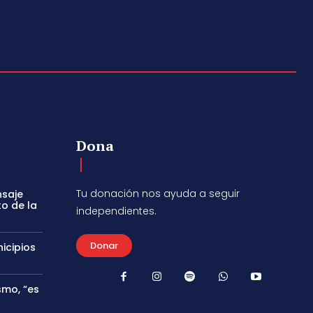
Dona
Tu donación nos ayuda a seguir
nsaje
to de la
independientes.
Donar
icipios
smo, “es