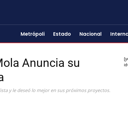
Metrópoli
Estado
Nacional
Intern
Mola Anuncia su
[y
id
a
ista y le deseó lo mejor en sus próximos proyectos.