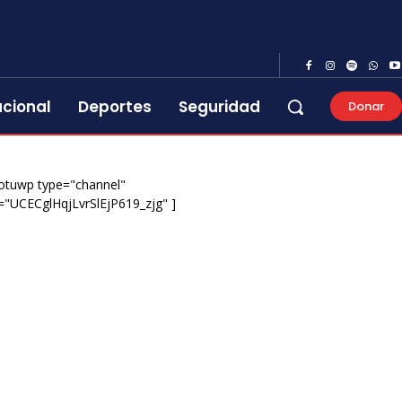
acional
Deportes
Seguridad
Donar
otuwp type="channel"
="UCECglHqjLvrSlEjP619_zjg" ]