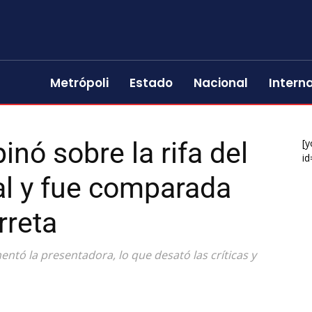
Metrópoli
Estado
Nacional
Intern
inó sobre la rifa del
[y
id
al y fue comparada
rreta
mentó la presentadora, lo que desató las críticas y