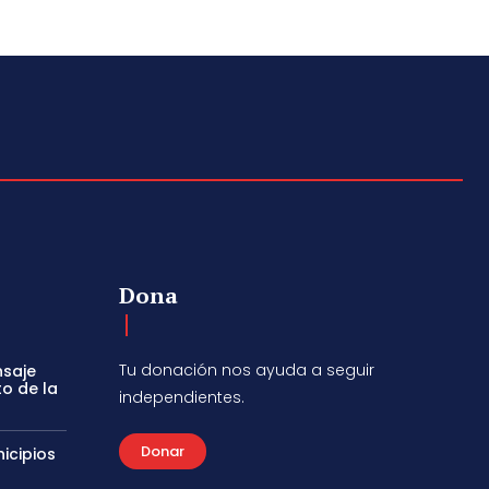
Dona
Tu donación nos ayuda a seguir
nsaje
to de la
independientes.
Donar
icipios