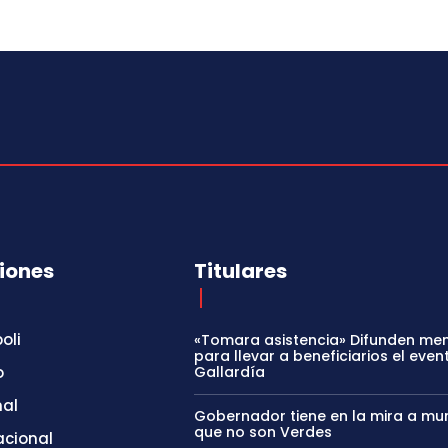
iones
Titulares
oli
«Tomara asistencia» Difunden me
para llevar a beneficiarios el even
o
Gallardía
nal
Gobernador tiene en la mira a mun
que no son Verdes
acional