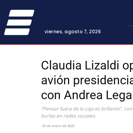
viernes, agosto 7, 2026
Claudia Lizaldi op
avión presidenci
con Andrea Lega
“Pensar fuera de la caja es brillante”, co
burlas en redes sociales.
29 de enero de 2020