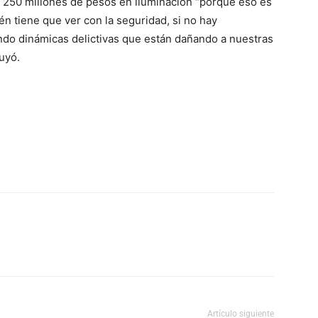
e 250 millones de pesos en iluminación “porque eso es
én tiene que ver con la seguridad, si no hay
do dinámicas delictivas que están dañando a nuestras
uyó.
Artículo siguiente