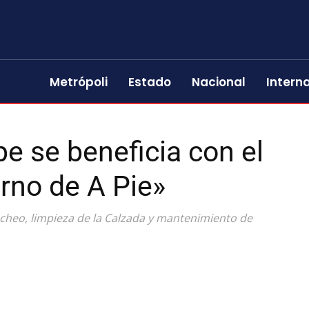
Metrópoli
Estado
Nacional
Intern
e se beneficia con el
rno de A Pie»
acheo, limpieza de la Calzada y mantenimiento de