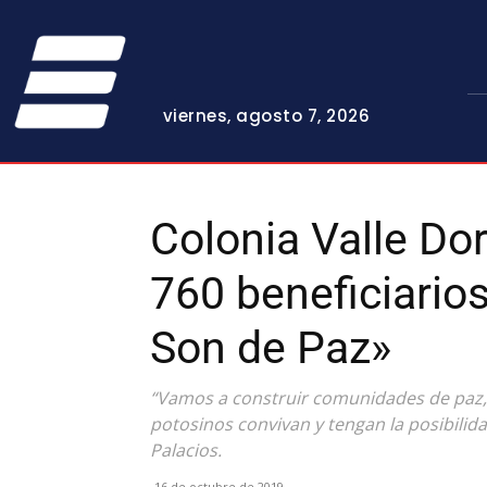
viernes, agosto 7, 2026
Colonia Valle D
760 beneficiario
Son de Paz»
“Vamos a construir comunidades de paz, r
potosinos convivan y tengan la posibilid
Palacios.
16 de octubre de 2019