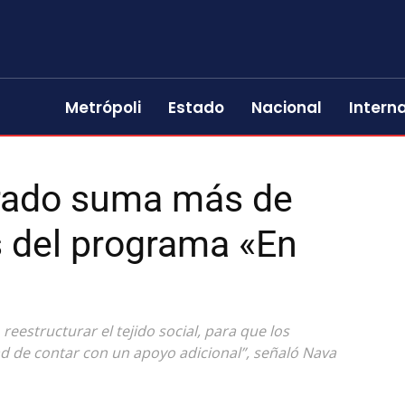
Metrópoli
Estado
Nacional
Intern
orado suma más de
s del programa «En
eestructurar el tejido social, para que los
ad de contar con un apoyo adicional”, señaló Nava