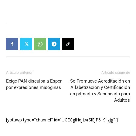
Artículo anterior
Artículo siguiente
Exige PAN disculpa a Esper
Se Promueve Acreditación en
por expresiones misóginas
Alfabetización y Certificación
en primaria y Secundaria para
Adultos
[yotuwp type="channel" id="UCECglHqjLvrSlEjP619_zjg" ]