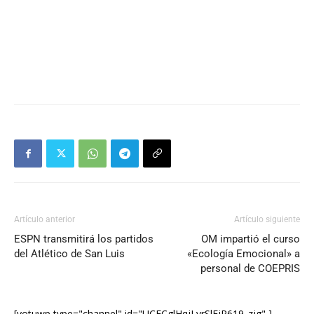
Artículo anterior
Artículo siguiente
ESPN transmitirá los partidos
OM impartió el curso
del Atlético de San Luis
«Ecología Emocional» a
personal de COEPRIS
[yotuwp type="channel" id="UCECglHqjLvrSlEjP619_zjg" ]