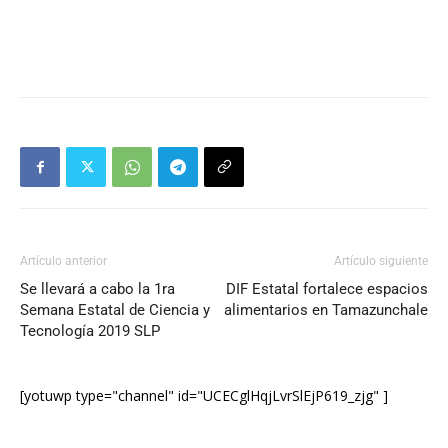
Artículo anterior
Artículo siguiente
Se llevará a cabo la 1ra
DIF Estatal fortalece espacios
Semana Estatal de Ciencia y
alimentarios en Tamazunchale
Tecnología 2019 SLP
[yotuwp type="channel" id="UCECglHqjLvrSlEjP619_zjg" ]