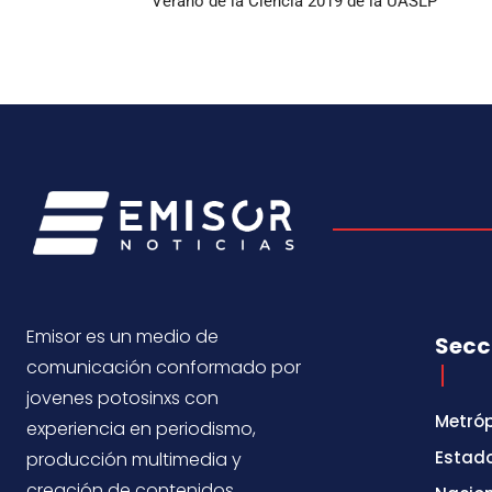
Verano de la Ciencia 2019 de la UASLP
Emisor es un medio de
Secc
comunicación conformado por
jovenes potosinxs con
Metróp
experiencia en periodismo,
Estad
producción multimedia y
creación de contenidos.