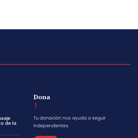
Dona
Tu donación nos ayuda a seguir
nsaje
to de la
independientes.