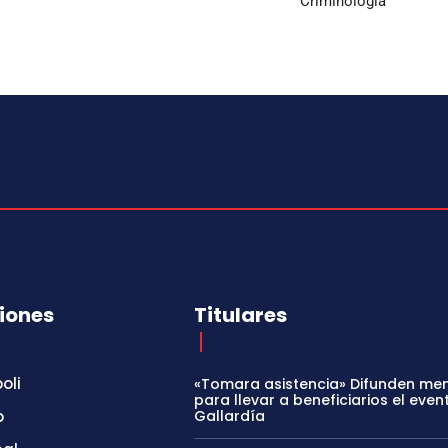
Criminología
iones
Titulares
oli
«Tomara asistencia» Difunden me
para llevar a beneficiarios el even
o
Gallardía