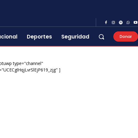
acional
Deportes
Seguridad
Donar
otuwp type="channel"
="UCECglHqjLvrSlEjP619_zjg" ]