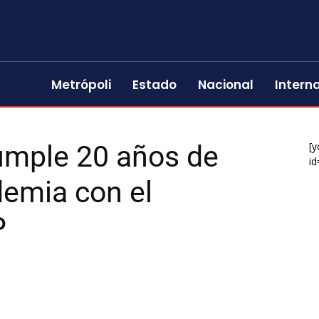
Metrópoli
Estado
Nacional
Intern
mple 20 años de
[y
id
demia con el
P