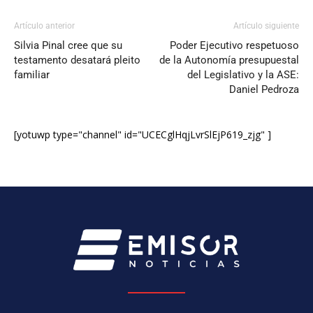
Artículo anterior
Artículo siguiente
Silvia Pinal cree que su
Poder Ejecutivo respetuoso
testamento desatará pleito
de la Autonomía presupuestal
familiar
del Legislativo y la ASE:
Daniel Pedroza
[yotuwp type="channel" id="UCECglHqjLvrSlEjP619_zjg" ]