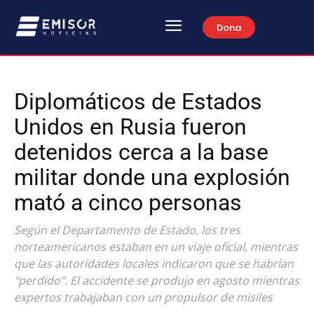
Dona
Diplomáticos de Estados
Unidos en Rusia fueron
detenidos cerca a la base
militar donde una explosión
mató a cinco personas
Según el Departamento de Estado, los tres
norteamericanos estaban en un viaje oficial, mientras
que las autoridades locales indicaron que se habrían
“perdido”. El accidente se produjo en agosto mientras
expertos trabajaban con un propulsor de misiles