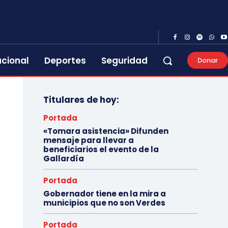
acional
Deportes
Seguridad
Donar
Titulares de hoy:
Portada
«Tomara asistencia» Difunden
mensaje para llevar a
beneficiarios el evento de la
Gallardía
Portada
Gobernador tiene en la mira a
municipios que no son Verdes
Portada