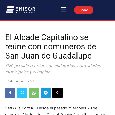
Dona
El Alcade Capitalino se
reúne con comuneros de
San Juan de Guadalupe
XNP preside reunión con ejidatarios, autoridades
municipales y el Implan
30 de enero de 2020
San Luis Potosí.-
Desde el pasado miércoles 29 de
enero, el Alcalde de la Capital, Xavier Nava Palacios, se