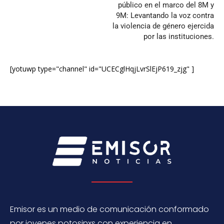
público en el marco del 8M y
9M: Levantando la voz contra
la violencia de género ejercida
por las instituciones.
[yotuwp type="channel" id="UCECglHqjLvrSlEjP619_zjg" ]
Emisor es un medio de comunicación conformado
por jovenes potosinxs con experiencia en