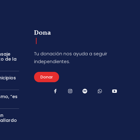
Dona
Tu donación nos ayuda a seguir
nsaje
to de la
independientes.
Donar
icipios
smo, “es
án
Gallardo