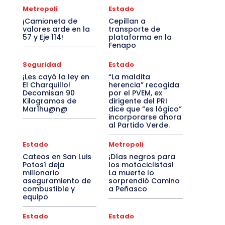
Metropoli
Estado
¡Camioneta de
Cepillan a
valores arde en la
transporte de
57 y Eje 114!
plataforma en la
Fenapo
Seguridad
Estado
¡Les cayó la ley en
“La maldita
El Charquillo!
herencia” recogida
Decomisan 90
por el PVEM, ex
Kilogramos de
dirigente del PRI
Mar1hu@n@
dice que “es lógico”
incorporarse ahora
al Partido Verde.
Estado
Metropoli
Cateos en San Luis
¡Días negros para
Potosí deja
los motociclistas!
millonario
La muerte lo
aseguramiento de
sorprendió Camino
combustible y
a Peñasco
equipo
Estado
Estado