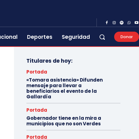
acional
Deportes
Seguridad
Donar
Titulares de hoy:
Portada
«Tomara asistencia» Difunden
mensaje para llevar a
beneficiarios el evento de la
Gallardía
Portada
Gobernador tiene en la mira a
municipios que no son Verdes
Portada