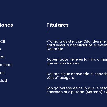
iones
Titulares
oli
«Tomara asistencia» Difunden me
para llevar a beneficiarios el even
o
Gallardía
nal
Gobernador tiene en la mira a mun
que no son Verdes
acional
tes
Gallaro sigue apoyando el nepoti
válido” asegura.
idad
Son golpeteos viejos lo que le est
haciendo al diputado (Serrano): 