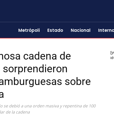
Metrópoli
Estado
Nacional
Intern
mosa cadena de
[y
id
o sorprendieron
hamburguesas sobre
a
do se debió a una orden masiva y repentina de 100
lar de la cadena