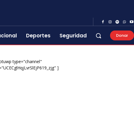
acional
Deportes
Seguridad
Donar
otuwp type="channel"
="UCECglHqjLvrSlEjP619_zjg" ]