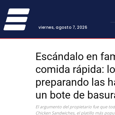
viernes, agosto 7, 2026
Escándalo en fa
comida rápida: l
preparando las 
un bote de basur
El argumento del propietario fue que to
Chicken Sandwiches, el platillo más popu