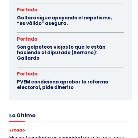
Portada
Gallaro sigue apoyando el nepotismo,
“es válido” asegura.
Portada
Son golpeteos viejos lo que le están
haciendo al diputado (Serrano):
Gallardo
Portada
PVEM condiciona aprobar la reforma
electoral, pide dinerito
Lo último
Estado
Mucha tecnología en seguridad para la feria, pero