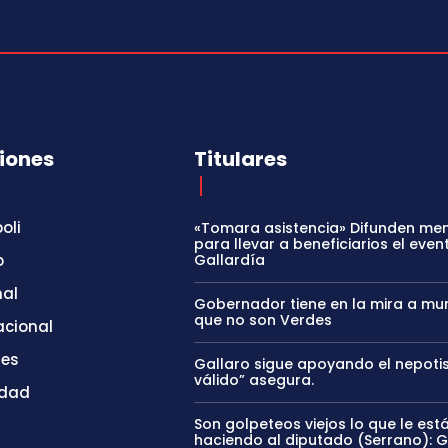
iones
Titulares
oli
«Tomara asistencia» Difunden me
para llevar a beneficiarios el even
o
Gallardía
nal
Gobernador tiene en la mira a mun
que no son Verdes
acional
tes
Gallaro sigue apoyando el nepoti
válido” asegura.
idad
Son golpeteos viejos lo que le est
haciendo al diputado (Serrano): 