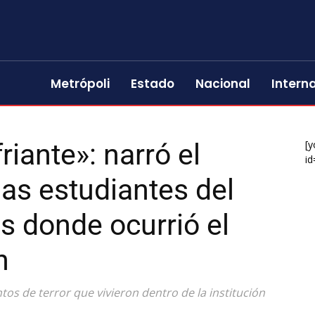
Metrópoli
Estado
Nacional
Intern
riante»: narró el
[y
id
las estudiantes del
s donde ocurrió el
n
 de terror que vivieron dentro de la institución