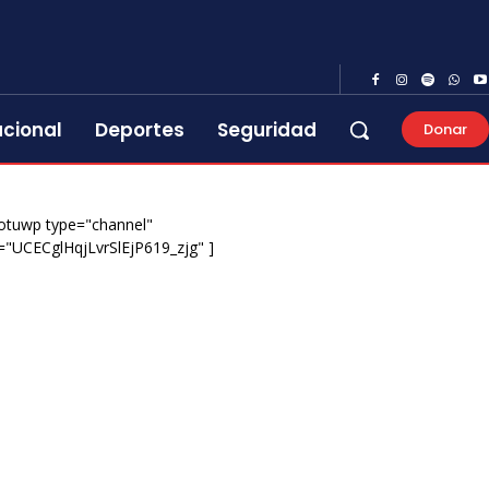
acional
Deportes
Seguridad
Donar
otuwp type="channel"
="UCECglHqjLvrSlEjP619_zjg" ]