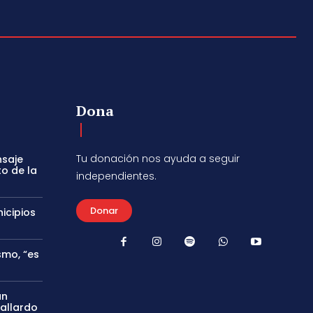
Dona
Tu donación nos ayuda a seguir
nsaje
to de la
independientes.
Donar
icipios
smo, “es
án
Gallardo