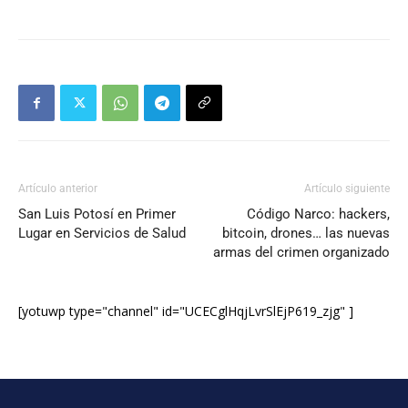
Artículo anterior
Artículo siguiente
San Luis Potosí en Primer
Código Narco: hackers,
Lugar en Servicios de Salud
bitcoin, drones… las nuevas
armas del crimen organizado
[yotuwp type="channel" id="UCECglHqjLvrSlEjP619_zjg" ]