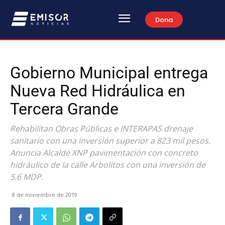
Dona
Gobierno Municipal entrega
Nueva Red Hidráulica en
Tercera Grande
Rehabilitan Obras Públicas e INTERAPAS drenaje
sanitario con una inversión superior a 823 mil pesos.
Anuncia Alcalde XNP pavimentación con concreto
hidráulico de la calle Arbolitos con una inversión de
5.6 MDP.
8 de noviembre de 2019