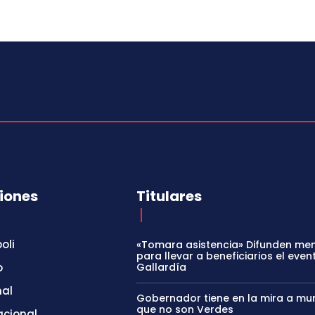
iones
Titulares
oli
«Tomara asistencia» Difunden me
para llevar a beneficiarios el even
o
Gallardía
nal
Gobernador tiene en la mira a mun
que no son Verdes
acional