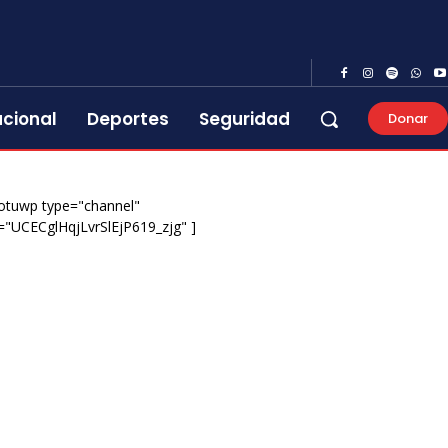
acional
Deportes
Seguridad
Donar
otuwp type="channel"
="UCECglHqjLvrSlEjP619_zjg" ]