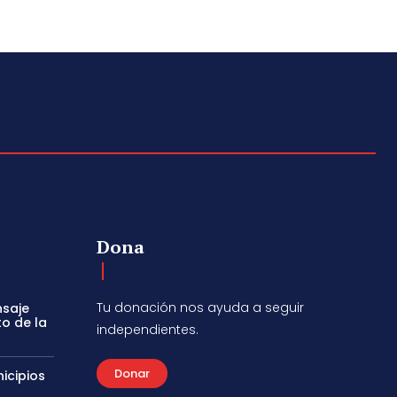
Dona
Tu donación nos ayuda a seguir
nsaje
to de la
independientes.
Donar
icipios