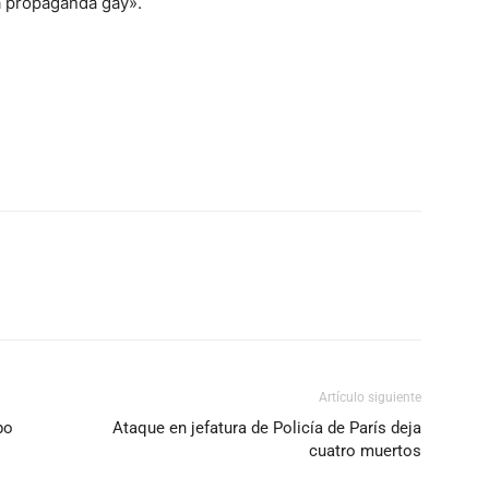
a propaganda gay».
Artículo siguiente
bo
Ataque en jefatura de Policía de París deja
cuatro muertos