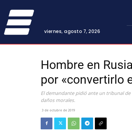
viernes, agosto 7, 2026
Hombre en Rusi
por «convertirlo 
El demandante pidió ante un tribunal de
daños morales.
3 de octubre de 2019