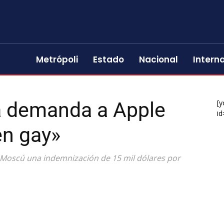
Metrópoli
Estado
Nacional
Intern
a demanda a Apple
[y
id
en gay»
 Moscú una indemnización de 15 mil dólares por