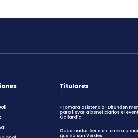
iones
Titulares
oli
«Tomara asistencia» Difunden me
para llevar a beneficiarios el even
o
Gallardía
nal
Gobernador tiene en la mira a mun
que no son Verdes
acional