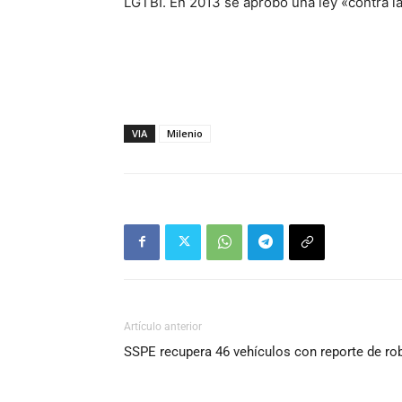
LGTBI. En 2013 se aprobó una ley «contra l
VIA
Milenio
Artículo anterior
SSPE recupera 46 vehículos con reporte de ro