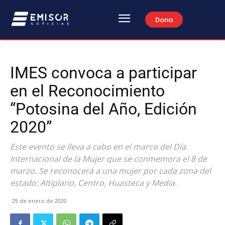
Dona
IMES convoca a participar
en el Reconocimiento
“Potosina del Año, Edición
2020”
Este evento se lleva a cabo en el marco del Día
Internacional de la Mujer que se conmemora el 8 de
marzo. Se reconocerá a una mujer por cada zona del
estado: Altiplano, Centro, Huasteca y Media.
29 de enero de 2020