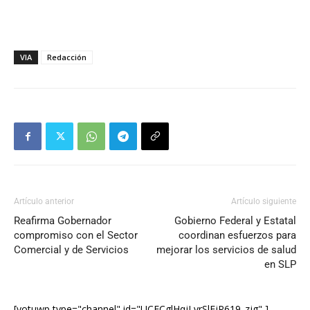
VIA
Redacción
Artículo anterior
Artículo siguiente
Reafirma Gobernador
Gobierno Federal y Estatal
compromiso con el Sector
coordinan esfuerzos para
Comercial y de Servicios
mejorar los servicios de salud
en SLP
[yotuwp type="channel" id="UCECglHqjLvrSlEjP619_zjg" ]