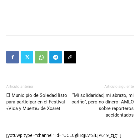
Artículo anterior
Artículo siguiente
El Municipio de Soledad listo
“Mi solidaridad, mi abrazo, mi
para participar en el Festival
cariño”, pero no dinero: AMLO
«Vida y Muerte» de Xcaret
sobre reporteros
accidentados
[yotuwp type="channel" id="UCECglHqjLvrSlEjP619_zjg" ]