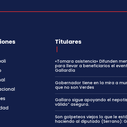
iones
Titulares
oli
«Tomara asistencia» Difunden me
para llevar a beneficiarios el even
o
Gallardía
nal
Gobernador tiene en la mira a mun
que no son Verdes
acional
tes
Gallaro sigue apoyando el nepoti
válido” asegura.
idad
Son golpeteos viejos lo que le est
haciendo al diputado (Serrano): 