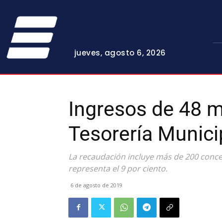
jueves, agosto 6, 2026
Ingresos de 48 md
Tesorería Munici
La recaudación incluye más de 200 concep
representa el 9 por ciento.
6 de agosto de 2019