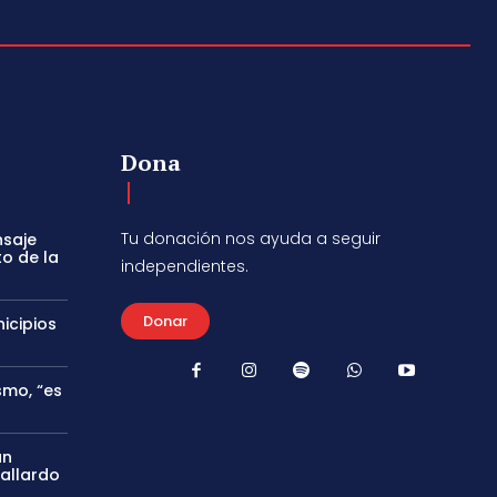
Dona
Tu donación nos ayuda a seguir
nsaje
to de la
independientes.
Donar
icipios
smo, “es
án
Gallardo