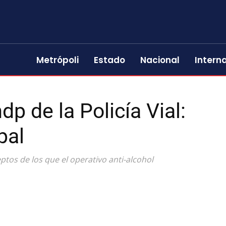
Metrópoli
Estado
Nacional
Intern
p de la Policía Vial:
pal
tos de los que el operativo anti-alcohol