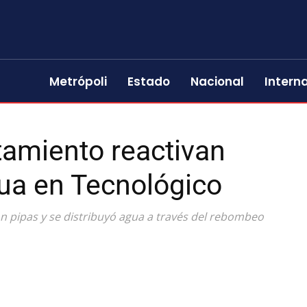
Metrópoli
Estado
Nacional
Intern
tamiento reactivan
ua en Tecnológico
n pipas y se distribuyó agua a través del rebombeo