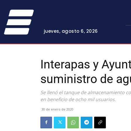
jueves, agosto 6, 2026
Interapas y Ayun
suministro de ag
Se llenó el tanque de almacenamiento co
en beneficio de ocho mil usuarios.
30 de enero de 2020