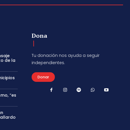
Dona
Tu donación nos ayuda a seguir
nsaje
to de la
independientes.
Donar
icipios
smo, “es
án
Gallardo