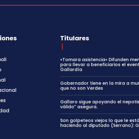
iones
Titulares
oli
«Tomara asistencia» Difunden me
para llevar a beneficiarios el even
o
Gallardía
nal
Gobernador tiene en la mira a mun
que no son Verdes
acional
tes
Gallaro sigue apoyando el nepoti
válido” asegura.
idad
Son golpeteos viejos lo que le est
haciendo al diputado (Serrano): 