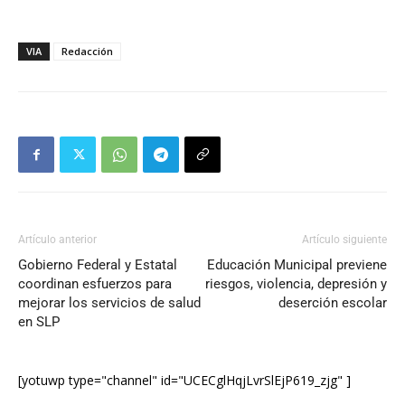
VIA
Redacción
Artículo anterior
Artículo siguiente
Gobierno Federal y Estatal
Educación Municipal previene
coordinan esfuerzos para
riesgos, violencia, depresión y
mejorar los servicios de salud
deserción escolar
en SLP
[yotuwp type="channel" id="UCECglHqjLvrSlEjP619_zjg" ]