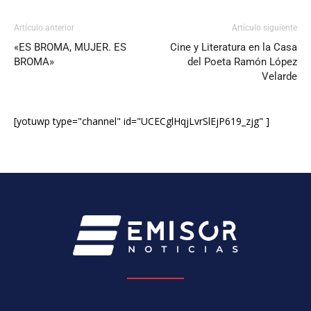
Artículo anterior
Artículo siguiente
«ES BROMA, MUJER. ES
Cine y Literatura en la Casa
BROMA»
del Poeta Ramón López
Velarde
[yotuwp type="channel" id="UCECglHqjLvrSlEjP619_zjg" ]