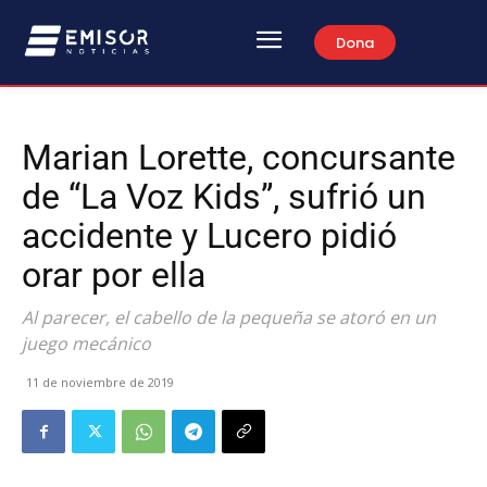
Dona
Marian Lorette, concursante
de “La Voz Kids”, sufrió un
accidente y Lucero pidió
orar por ella
Al parecer, el cabello de la pequeña se atoró en un
juego mecánico
11 de noviembre de 2019