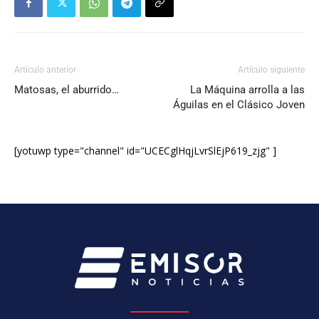
Artículo anterior
Artículo siguiente
Matosas, el aburrido…
La Máquina arrolla a las
Águilas en el Clásico Joven
[yotuwp type="channel" id="UCECglHqjLvrSlEjP619_zjg" ]