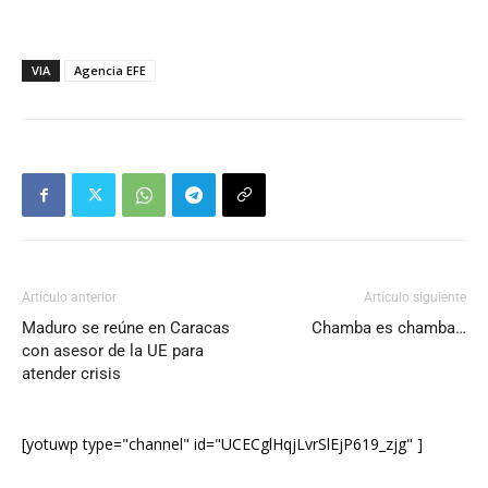
VIA
Agencia EFE
Artículo anterior
Artículo siguiente
Maduro se reúne en Caracas
Chamba es chamba…
con asesor de la UE para
atender crisis
[yotuwp type="channel" id="UCECglHqjLvrSlEjP619_zjg" ]