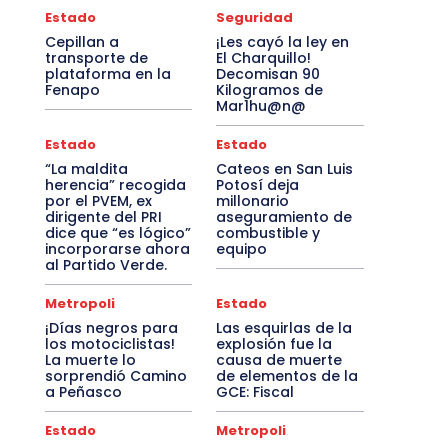
Estado
Seguridad
Cepillan a
¡Les cayó la ley en
transporte de
El Charquillo!
plataforma en la
Decomisan 90
Fenapo
Kilogramos de
Mar1hu@n@
Estado
Estado
“La maldita
Cateos en San Luis
herencia” recogida
Potosí deja
por el PVEM, ex
millonario
dirigente del PRI
aseguramiento de
dice que “es lógico”
combustible y
incorporarse ahora
equipo
al Partido Verde.
Metropoli
Estado
¡Días negros para
Las esquirlas de la
los motociclistas!
explosión fue la
La muerte lo
causa de muerte
sorprendió Camino
de elementos de la
a Peñasco
GCE: Fiscal
Estado
Metropoli