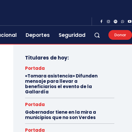
acional
Deportes
Seguridad
Donar
Titulares de hoy:
Portada
«Tomara asistencia» Difunden
mensaje para llevar a
beneficiarios el evento de la
Gallardía
Portada
Gobernador tiene en la mira a
municipios que no son Verdes
Portada