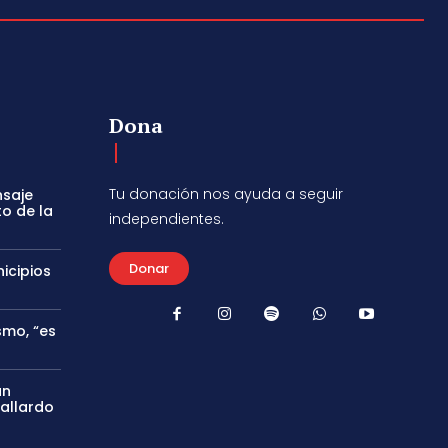
Dona
Tu donación nos ayuda a seguir
nsaje
to de la
independientes.
Donar
icipios
smo, “es
án
Gallardo