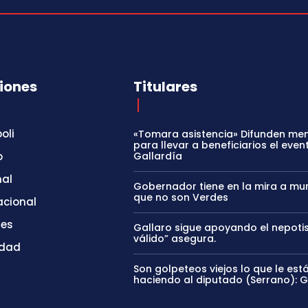
iones
Titulares
oli
«Tomara asistencia» Difunden me
para llevar a beneficiarios el even
o
Gallardía
nal
Gobernador tiene en la mira a mun
que no son Verdes
acional
tes
Gallaro sigue apoyando el nepoti
válido” asegura.
idad
Son golpeteos viejos lo que le est
haciendo al diputado (Serrano): 