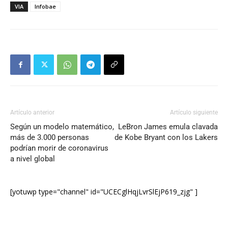
VIA
Infobae
Artículo anterior
Artículo siguiente
Según un modelo matemático,
LeBron James emula clavada
más de 3.000 personas
de Kobe Bryant con los Lakers
podrían morir de coronavirus
a nivel global
[yotuwp type="channel" id="UCECglHqjLvrSlEjP619_zjg" ]