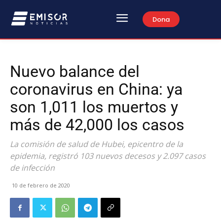
Dona
Nuevo balance del
coronavirus en China: ya
son 1,011 los muertos y
más de 42,000 los casos
La comisión de salud de Hubei, epicentro de la
epidemia, registró 103 nuevos decesos y 2.097 casos
de infección
10 de febrero de 2020