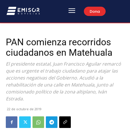
Dona
PAN comienza recorridos
ciudadanos en Matehuala
El presidente estatal, Juan Francisco Aguilar remarcó
que es urgente el trabajo ciudadano para atajar las
acciones negativas del Gobierno. Acudió a la
rehabilitación de una calle en Matehuala, junto al
comisionado político de la zona altiplano, Iván
Estrada.
22 de octubre de 2019