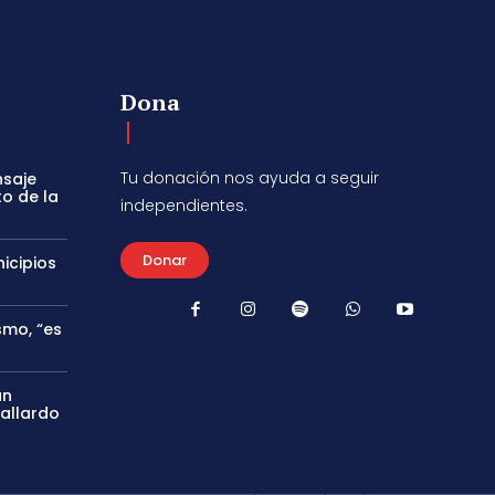
Dona
Tu donación nos ayuda a seguir
nsaje
to de la
independientes.
Donar
icipios
smo, “es
án
Gallardo