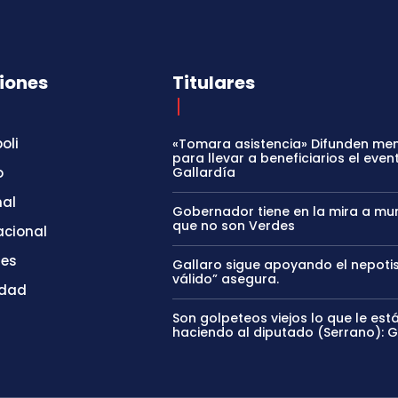
iones
Titulares
oli
«Tomara asistencia» Difunden me
para llevar a beneficiarios el even
o
Gallardía
nal
Gobernador tiene en la mira a mun
que no son Verdes
acional
tes
Gallaro sigue apoyando el nepoti
válido” asegura.
idad
Son golpeteos viejos lo que le est
haciendo al diputado (Serrano): 