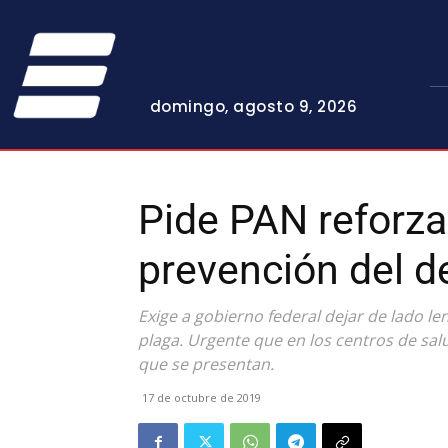
domingo, agosto 9, 2026
Pide PAN reforz
prevención del d
Exige a gobierno federal dejar de lado le
plaga. Urgente que en los centros de sal
que se presentan.
17 de octubre de 2019