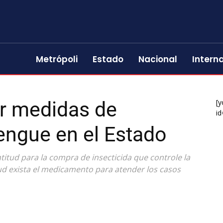
Metrópoli
Estado
Nacional
Intern
ar medidas de
[y
id
engue en el Estado
ntitud para la compra de insecticida que controle la
ud exista el medicamento para atender los casos