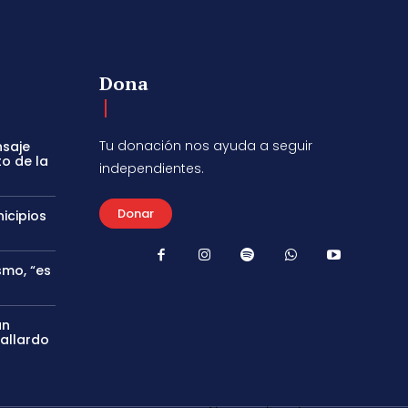
Dona
Tu donación nos ayuda a seguir
nsaje
to de la
independientes.
Donar
icipios
smo, “es
án
Gallardo