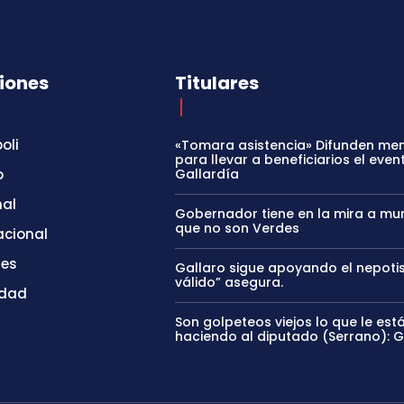
iones
Titulares
oli
«Tomara asistencia» Difunden me
para llevar a beneficiarios el even
o
Gallardía
nal
Gobernador tiene en la mira a mun
que no son Verdes
acional
tes
Gallaro sigue apoyando el nepoti
válido” asegura.
idad
Son golpeteos viejos lo que le est
haciendo al diputado (Serrano): 