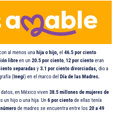
con al menos una
hija o hijo,
el
46.5 por ciento
ión libre
en un
20.5 por ciento
,
12 por ciento
eran
 ciento separadas
y
3.1 por ciento divorciadas,
dio a
rafía (
Inegi
) en el marco del
Día de las Madres.
s datos, en México viven
38.5 millones de mujeres de
un hijo o una hija. Un
6 por ciento
de ellas tenía
s número
de madres se encuentra entre los
20 a 49