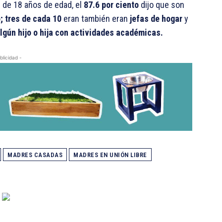
r de 18 años de edad, el
87.6 por ciento
dijo que son
;
tres de cada 10
eran también eran
jefas de hogar
y
lgún hijo o hija con actividades académicas.
blicidad -
MADRES CASADAS
MADRES EN UNIÓN LIBRE