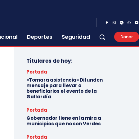
acional
Deportes
Seguridad
Donar
Titulares de hoy:
Portada
«Tomara asistencia» Difunden
mensaje para llevar a
beneficiarios el evento de la
Gallardía
Portada
Gobernador tiene en la mira a
municipios que no son Verdes
Portada