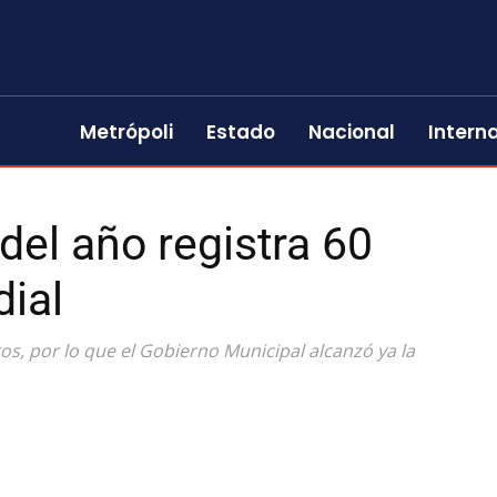
Metrópoli
Estado
Nacional
Intern
el año registra 60
dial
gos, por lo que el Gobierno Municipal alcanzó ya la