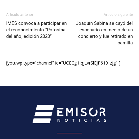
Artículo anterior
Artículo siguiente
IMES convoca a participar en
Joaquín Sabina se cayó del
el reconocimiento “Potosina
escenario en medio de un
del año, edición 2020”
concierto y fue retirado en
camilla
[yotuwp type="channel" id="UCECglHqjLvrSlEjP619_zjg" ]