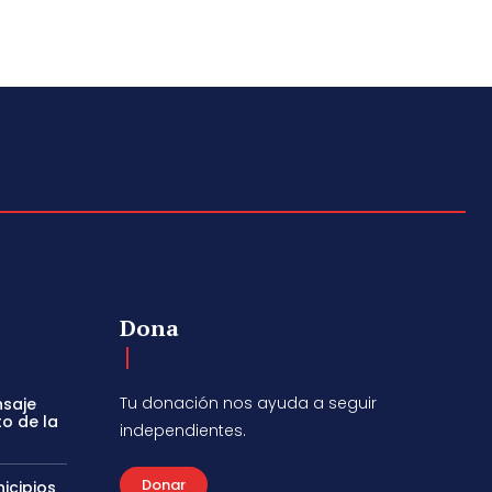
Dona
Tu donación nos ayuda a seguir
nsaje
to de la
independientes.
Donar
icipios