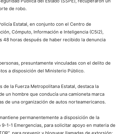
 Seguridad Pública del Estado (SSPE), recuperaron un
orte de robo.
olicía Estatal, en conjunto con el Centro de
ón, Cómputo, Información e Inteligencia (C5i2),
s 48 horas después de haber recibido la denuncia
 personas, presuntamente vinculadas con el delito de
tos a disposición del Ministerio Público.
 de la Fuerza Metropolitana Estatal, destaca la
s de un hombre que conducía una camioneta marca
tas de una organización de autos norteamericanos.
 mantiene permanentemente a disposición de la
p 9-1-1 Emergencias, para solicitar apoyo en materia de
TOR”, para prevenir y bloquear llamadas de extorsión;