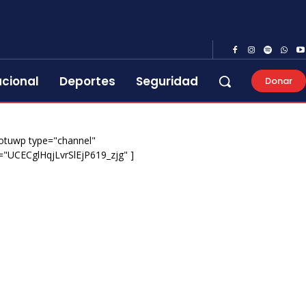
acional
Deportes
Seguridad
Donar
otuwp type="channel"
="UCECglHqjLvrSlEjP619_zjg" ]