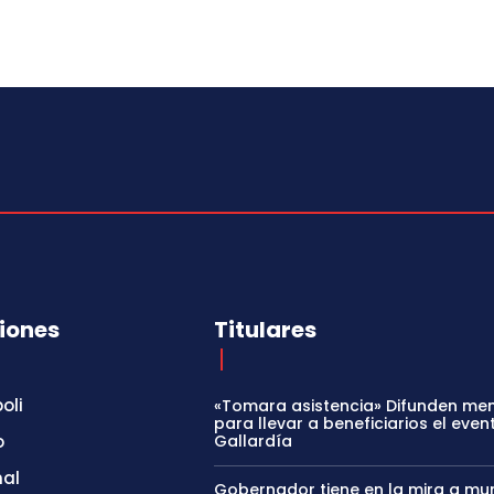
iones
Titulares
oli
«Tomara asistencia» Difunden me
para llevar a beneficiarios el even
o
Gallardía
nal
Gobernador tiene en la mira a mun