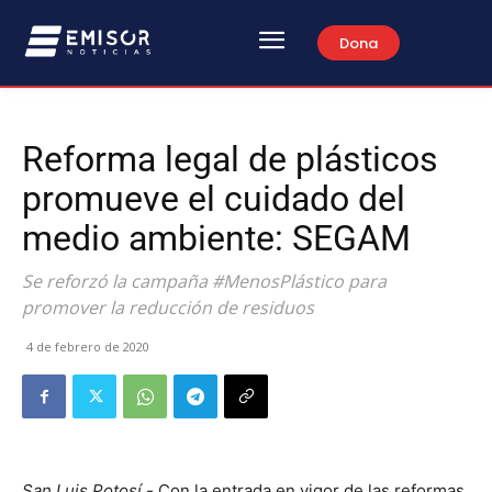
Dona
Reforma legal de plásticos
promueve el cuidado del
medio ambiente: SEGAM
Se reforzó la campaña #MenosPlástico para
promover la reducción de residuos
4 de febrero de 2020
San Luis Potosí.-
Con la entrada en vigor de las reformas