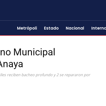
Metrópoli
Estado
Nacional
Intern
rno Municipal
 Anaya
lles reciben bacheo profundo y 2 se repararon por