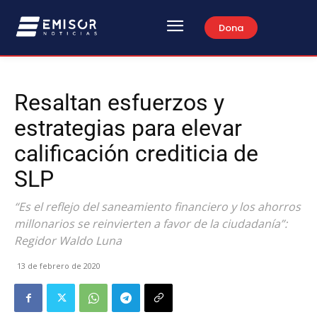
Dona
Resaltan esfuerzos y
estrategias para elevar
calificación crediticia de
SLP
“Es el reflejo del saneamiento financiero y los ahorros
millonarios se reinvierten a favor de la ciudadanía”:
Regidor Waldo Luna
13 de febrero de 2020