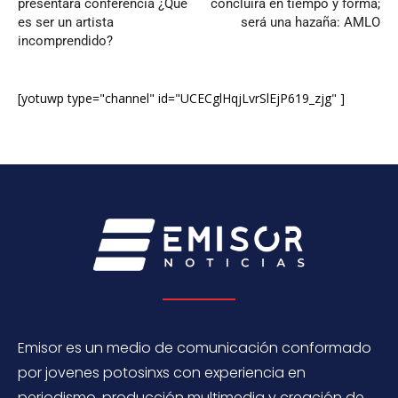
presentará conferencia ¿Qué
concluirá en tiempo y forma;
es ser un artista
será una hazaña: AMLO
incomprendido?
[yotuwp type="channel" id="UCECglHqjLvrSlEjP619_zjg" ]
Emisor es un medio de comunicación conformado
por jovenes potosinxs con experiencia en
periodismo, producción multimedia y creación de