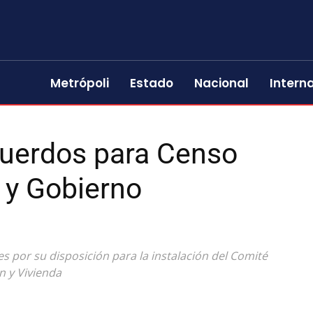
Metrópoli
Estado
Nacional
Intern
cuerdos para Censo
 y Gobierno
 por su disposición para la instalación del Comité
n y Vivienda