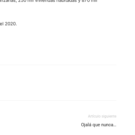
anzanas, 250 mil viviendas habitadas y 870 mil
el 2020.
Artículo siguiente
Ojalá que nunca…