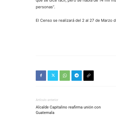
que se dice fácil, pero se habla de 14 mil m
personas”.
El Censo se realizará del 2 al 27 de Marzo d
Artículo anterior
Alcalde Capitalino reafirma unión con
Guatemala