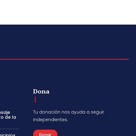
Dona
Tu donación nos ayuda a seguir
nsaje
to de la
independientes.
Donar
icipios